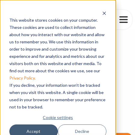
This website stores cookies on your computer.
These cookies are used to collect information
about how you interact with our website and allow
us to remember you. We use this information in
order to improve and customize your browsing
Artificial Intelligence(AI) 서비스
experience and for analytics and metrics about our
인공지능(AI) 개발
visitors both on this website and other media. To
find out more about the cookies we use, see our
아웃소싱 전문
Privacy Policy.
If you decline, your information won’t be tracked
when you visit this website. A single cookie will be
강력한 AI를 활용하여 비즈니스의 잠재력을
used in your browser to remember your preference
발굴하고, 운영을 간소화하며, 의사 결정을
not to be tracked.
개선하는 변화를 경험해 보세요.
Cookie settings
Accept
Decline